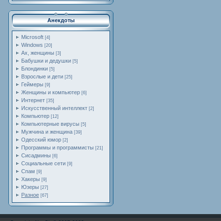
Анекдоты
Microsoft
[4]
Windows
[20]
Ах, женщины
[3]
Бабушки и дедушки
[5]
Блондинки
[5]
Взрослые и дети
[25]
Геймеры
[9]
Женщины и компьютер
[6]
Интернет
[35]
Искусственный интеллект
[2]
Компьютер
[12]
Компьютерные вирусы
[5]
Мужчина и женщина
[39]
Одесский юмор
[2]
Программы и программисты
[21]
Сисадмины
[6]
Социальные сети
[9]
Спам
[9]
Хакеры
[9]
Юзеры
[27]
Разное
[67]