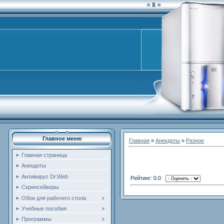
Главное меню
Главная
»
Анекдоты
»
Разное
Главная страница
Анекдоты
Антивирус Dr.Web
Рейтинг: 0.0
Скринсейверы
Обои для рабочего стола
Учебные пособия
Программы