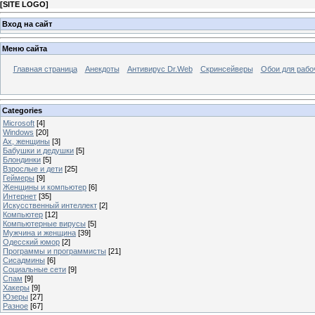
[
SITE LOGO
]
Вход на сайт
Меню сайта
Главная страница
Анекдоты
Антивирус Dr.Web
Скринсейверы
Обои для рабо
Categories
Microsoft
[4]
Windows
[20]
Ах, женщины
[3]
Бабушки и дедушки
[5]
Блондинки
[5]
Взрослые и дети
[25]
Геймеры
[9]
Женщины и компьютер
[6]
Интернет
[35]
Искусственный интеллект
[2]
Компьютер
[12]
Компьютерные вирусы
[5]
Мужчина и женщина
[39]
Одесский юмор
[2]
Программы и программисты
[21]
Сисадмины
[6]
Социальные сети
[9]
Спам
[9]
Хакеры
[9]
Юзеры
[27]
Разное
[67]