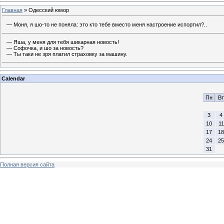
Главная
»
Одесский юмор
— Моня, я шо-то не поняла: это кто тебе вместо меня настроение испортил?..
— Яша, у меня для тебя шикарная новость!
— Софочка, и шо за новость?
— Ты таки не зря платил страховку за машину.
Calendar
Пн
Вт
3
4
10
11
17
18
24
25
31
Полная версия сайта