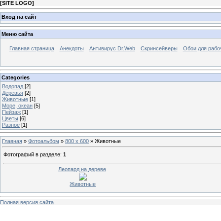
[
SITE LOGO
]
Вход на сайт
Меню сайта
Главная страница
Анекдоты
Антивирус Dr.Web
Скринсейверы
Обои для рабо
Categories
Водопад
[2]
Деревья
[2]
Животные
[1]
Море, океан
[5]
Пейзаж
[1]
Цветы
[6]
Разное
[1]
Главная
»
Фотоальбом
»
800 x 600
» Животные
Фотографий в разделе
:
1
Леопард на дереве
Животные
Полная версия сайта