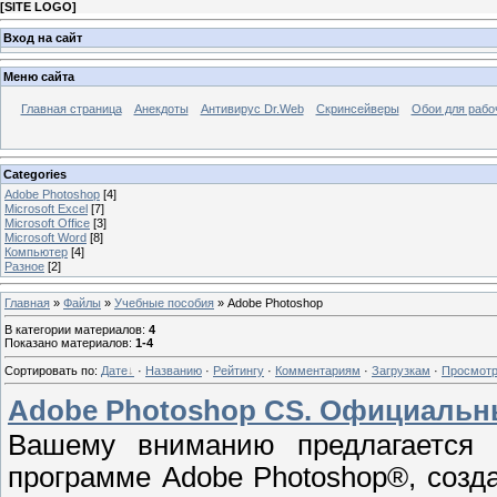
[
SITE LOGO
]
Вход на сайт
Меню сайта
Главная страница
Анекдоты
Антивирус Dr.Web
Скринсейверы
Обои для рабо
Categories
Adobe Photoshop
[4]
Microsoft Excel
[7]
Microsoft Office
[3]
Microsoft Word
[8]
Компьютер
[4]
Разное
[2]
Главная
»
Файлы
»
Учебные пособия
» Adobe Photoshop
В категории материалов
:
4
Показано материалов
:
1-4
Сортировать по
:
Дате
·
Названию
·
Рейтингу
·
Комментариям
·
Загрузкам
·
Просмот
Adobe Photoshop CS. Официальн
Вашему вниманию предлагается 
программе Adobe Photoshop®, созд