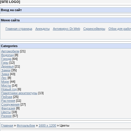
[
SITE LOGO
]
Вход на сайт
Меню сайта
Главная страница
Анекдоты
Антивирус Dr.Web
Скринсейверы
Обои для рабо
Categories
Автомобили
[21]
Водопад
[8]
Города
[64]
Горы
[12]
Деревья
[21]
Замки
[35]
Зима
[43]
Лес
[8]
Море
[44]
Мосты
[14]
Новый год
[6]
Памятники архитектуры
[13]
Пейзаж
[25]
Растения
[11]
Сооружения
[27]
Фантазия
[8]
Цветы
[18]
Разное
[57]
Главная
»
Фотоальбом
»
1600 x 1200
» Цветы