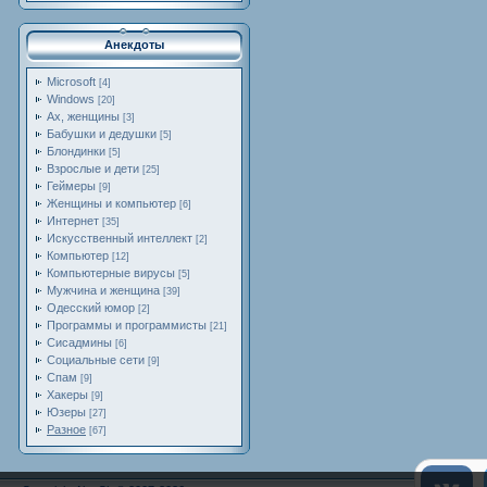
Анекдоты
Microsoft
[4]
Windows
[20]
Ах, женщины
[3]
Бабушки и дедушки
[5]
Блондинки
[5]
Взрослые и дети
[25]
Геймеры
[9]
Женщины и компьютер
[6]
Интернет
[35]
Искусственный интеллект
[2]
Компьютер
[12]
Компьютерные вирусы
[5]
Мужчина и женщина
[39]
Одесский юмор
[2]
Программы и программисты
[21]
Сисадмины
[6]
Социальные сети
[9]
Спам
[9]
Хакеры
[9]
Юзеры
[27]
Разное
[67]