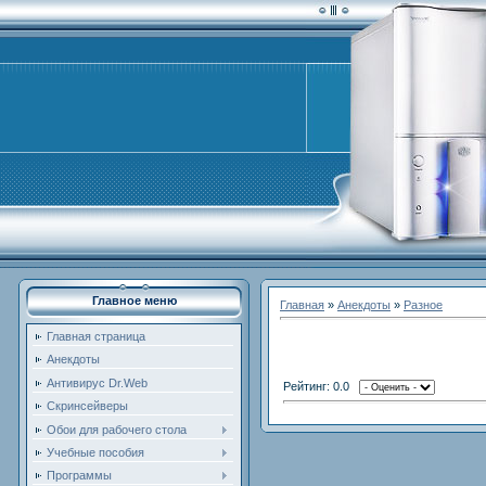
Главное меню
Главная
»
Анекдоты
»
Разное
Главная страница
Анекдоты
Антивирус Dr.Web
Рейтинг: 0.0
Скринсейверы
Обои для рабочего стола
Учебные пособия
Программы