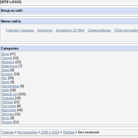
[
SITE LOGO
]
Вход на сайт
Меню сайта
Главная страница
Анекдоты
Антивирус Dr.Web
Скринсейверы
Обои для рабо
Categories
Вода
[47]
Города
[10]
Деревья
[22]
Животные
[7]
Зима
[6]
Космос
[18]
Лес
[34]
Море
[9]
Насекомые
[6]
Небо
[18]
Новый год
[115]
Пальмы
[18]
Пейзаж
[22]
Растения
[8]
Фантазия
[40]
Эротика
[11]
Яхты
[8]
Разное
[21]
Главная
»
Фотоальбом
»
1280 x 1024
»
Пейзаж
» Без названия