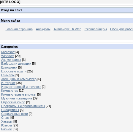
[
SITE LOGO
]
Вход на сайт
Меню сайта
Главная страница
Анекдоты
Антивирус Dr.Web
Скринсейверы
Обои для рабо
Categories
Microsoft
[4]
Windows
[20]
Ах, женщины
[3]
Бабушки и дедушки
[5]
Блондинки
[5]
Взрослые и дети
[25]
Геймеры
[9]
Женщины и компьютер
[6]
Интернет
[35]
Искусственный интеллект
[2]
Компьютер
[12]
Компьютерные вирусы
[5]
Мужчина и женщина
[39]
Одесский юмор
[2]
Программы и программисты
[21]
Сисадмины
[6]
Социальные сети
[9]
Спам
[9]
Хакеры
[9]
Юзеры
[27]
Разное
[67]