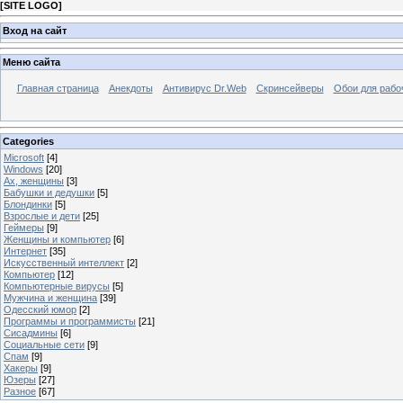
[
SITE LOGO
]
Вход на сайт
Меню сайта
Главная страница
Анекдоты
Антивирус Dr.Web
Скринсейверы
Обои для рабо
Categories
Microsoft
[4]
Windows
[20]
Ах, женщины
[3]
Бабушки и дедушки
[5]
Блондинки
[5]
Взрослые и дети
[25]
Геймеры
[9]
Женщины и компьютер
[6]
Интернет
[35]
Искусственный интеллект
[2]
Компьютер
[12]
Компьютерные вирусы
[5]
Мужчина и женщина
[39]
Одесский юмор
[2]
Программы и программисты
[21]
Сисадмины
[6]
Социальные сети
[9]
Спам
[9]
Хакеры
[9]
Юзеры
[27]
Разное
[67]