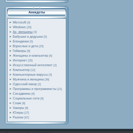
Анекдоты
Microsoft
[4]
Windows
[20]
Ах, женщины
[3]
Бабушки и дедушки
[5]
Блондинки
[5]
Взрослые и дети
[25]
Геймеры
[9]
Женщины и компьютер
[6]
Интернет
[35]
Искусственный интеллект
[2]
Компьютер
[12]
Компьютерные вирусы
[5]
Мужчина и женщина
[39]
Одесский юмор
[2]
Программы и программисты
[21]
Сисадмины
[6]
Социальные сети
[9]
Спам
[9]
Хакеры
[9]
Юзеры
[27]
Разное
[67]