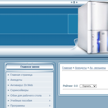
Главное меню
Главная
»
Анекдоты
»
Ах, женщины
Главная страница
Анекдоты
Антивирус Dr.Web
Рейтинг: 0.0
Скринсейверы
Обои для рабочего стола
Учебные пособия
Программы