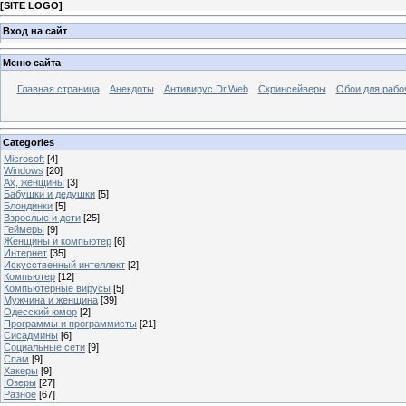
[
SITE LOGO
]
Вход на сайт
Меню сайта
Главная страница
Анекдоты
Антивирус Dr.Web
Скринсейверы
Обои для рабо
Categories
Microsoft
[4]
Windows
[20]
Ах, женщины
[3]
Бабушки и дедушки
[5]
Блондинки
[5]
Взрослые и дети
[25]
Геймеры
[9]
Женщины и компьютер
[6]
Интернет
[35]
Искусственный интеллект
[2]
Компьютер
[12]
Компьютерные вирусы
[5]
Мужчина и женщина
[39]
Одесский юмор
[2]
Программы и программисты
[21]
Сисадмины
[6]
Социальные сети
[9]
Спам
[9]
Хакеры
[9]
Юзеры
[27]
Разное
[67]