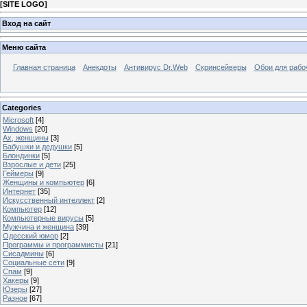
[
SITE LOGO
]
Вход на сайт
Меню сайта
Главная страница
Анекдоты
Антивирус Dr.Web
Скринсейверы
Обои для рабо
Categories
Microsoft
[4]
Windows
[20]
Ах, женщины
[3]
Бабушки и дедушки
[5]
Блондинки
[5]
Взрослые и дети
[25]
Геймеры
[9]
Женщины и компьютер
[6]
Интернет
[35]
Искусственный интеллект
[2]
Компьютер
[12]
Компьютерные вирусы
[5]
Мужчина и женщина
[39]
Одесский юмор
[2]
Программы и программисты
[21]
Сисадмины
[6]
Социальные сети
[9]
Спам
[9]
Хакеры
[9]
Юзеры
[27]
Разное
[67]