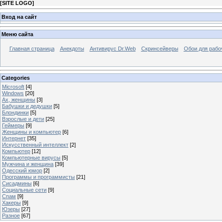
[
SITE LOGO
]
Вход на сайт
Меню сайта
Главная страница
Анекдоты
Антивирус Dr.Web
Скринсейверы
Обои для рабо
Categories
Microsoft
[4]
Windows
[20]
Ах, женщины
[3]
Бабушки и дедушки
[5]
Блондинки
[5]
Взрослые и дети
[25]
Геймеры
[9]
Женщины и компьютер
[6]
Интернет
[35]
Искусственный интеллект
[2]
Компьютер
[12]
Компьютерные вирусы
[5]
Мужчина и женщина
[39]
Одесский юмор
[2]
Программы и программисты
[21]
Сисадмины
[6]
Социальные сети
[9]
Спам
[9]
Хакеры
[9]
Юзеры
[27]
Разное
[67]