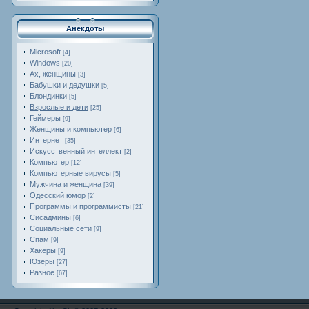
Анекдоты
Microsoft
[4]
Windows
[20]
Ах, женщины
[3]
Бабушки и дедушки
[5]
Блондинки
[5]
Взрослые и дети
[25]
Геймеры
[9]
Женщины и компьютер
[6]
Интернет
[35]
Искусственный интеллект
[2]
Компьютер
[12]
Компьютерные вирусы
[5]
Мужчина и женщина
[39]
Одесский юмор
[2]
Программы и программисты
[21]
Сисадмины
[6]
Социальные сети
[9]
Спам
[9]
Хакеры
[9]
Юзеры
[27]
Разное
[67]