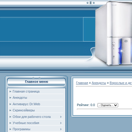
Главное меню
Главная
»
Анекдоты
»
Взрослые и де
Главная страница
Анекдоты
Антивирус Dr.Web
Рейтинг: 0.0
Скринсейверы
Обои для рабочего стола
Учебные пособия
Программы