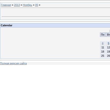
Главная
»
2013
»
Ноябрь
»
05
»
Calendar
Пн
Вт
4
5
11
12
18
19
25
26
Полная версия сайта