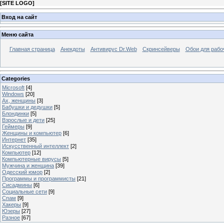
[
SITE LOGO
]
Вход на сайт
Меню сайта
Главная страница
Анекдоты
Антивирус Dr.Web
Скринсейверы
Обои для рабо
Categories
Microsoft
[4]
Windows
[20]
Ах, женщины
[3]
Бабушки и дедушки
[5]
Блондинки
[5]
Взрослые и дети
[25]
Геймеры
[9]
Женщины и компьютер
[6]
Интернет
[35]
Искусственный интеллект
[2]
Компьютер
[12]
Компьютерные вирусы
[5]
Мужчина и женщина
[39]
Одесский юмор
[2]
Программы и программисты
[21]
Сисадмины
[6]
Социальные сети
[9]
Спам
[9]
Хакеры
[9]
Юзеры
[27]
Разное
[67]