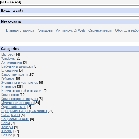
[
SITE LOGO
]
Вход на сайт
Меню сайта
Главная страница
Анекдоты
Антивирус Dr.Web
Скринсейверы
Обои для рабо
Categories
Microsoft
[4]
Windows
[20]
Ах, женщины
[3]
Бабушки и дедушки
[5]
Блондинки
[5]
Взрослые и дети
[25]
Геймеры
[9]
Женщины и компьютер
[6]
Интернет
[35]
Искусственный интеллект
[2]
Компьютер
[12]
Компьютерные вирусы
[5]
Мужчина и женщина
[39]
Одесский юмор
[2]
Программы и программисты
[21]
Сисадмины
[6]
Социальные сети
[9]
Спам
[9]
Хакеры
[9]
Юзеры
[27]
Разное
[67]