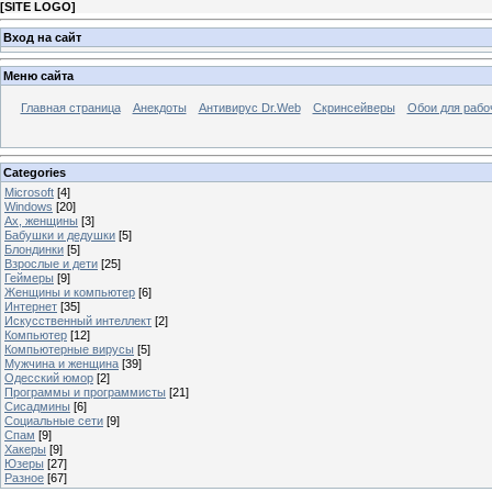
[
SITE LOGO
]
Вход на сайт
Меню сайта
Главная страница
Анекдоты
Антивирус Dr.Web
Скринсейверы
Обои для рабо
Categories
Microsoft
[4]
Windows
[20]
Ах, женщины
[3]
Бабушки и дедушки
[5]
Блондинки
[5]
Взрослые и дети
[25]
Геймеры
[9]
Женщины и компьютер
[6]
Интернет
[35]
Искусственный интеллект
[2]
Компьютер
[12]
Компьютерные вирусы
[5]
Мужчина и женщина
[39]
Одесский юмор
[2]
Программы и программисты
[21]
Сисадмины
[6]
Социальные сети
[9]
Спам
[9]
Хакеры
[9]
Юзеры
[27]
Разное
[67]