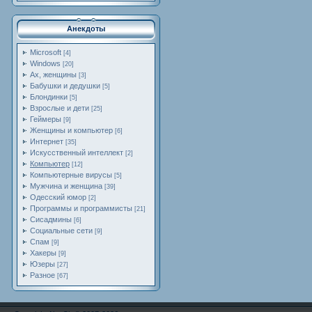
Анекдоты
Microsoft
[4]
Windows
[20]
Ах, женщины
[3]
Бабушки и дедушки
[5]
Блондинки
[5]
Взрослые и дети
[25]
Геймеры
[9]
Женщины и компьютер
[6]
Интернет
[35]
Искусственный интеллект
[2]
Компьютер
[12]
Компьютерные вирусы
[5]
Мужчина и женщина
[39]
Одесский юмор
[2]
Программы и программисты
[21]
Сисадмины
[6]
Социальные сети
[9]
Спам
[9]
Хакеры
[9]
Юзеры
[27]
Разное
[67]