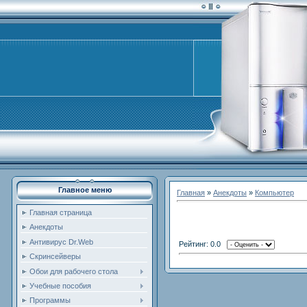
Главное меню
Главная
»
Анекдоты
»
Компьютер
Главная страница
Анекдоты
Антивирус Dr.Web
Рейтинг: 0.0
Скринсейверы
Обои для рабочего стола
Учебные пособия
Программы