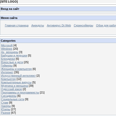
[
SITE LOGO
]
Вход на сайт
Меню сайта
Главная страница
Анекдоты
Антивирус Dr.Web
Скринсейверы
Обои для рабо
Categories
Microsoft
[4]
Windows
[20]
Ах, женщины
[3]
Бабушки и дедушки
[5]
Блондинки
[5]
Взрослые и дети
[25]
Геймеры
[9]
Женщины и компьютер
[6]
Интернет
[35]
Искусственный интеллект
[2]
Компьютер
[12]
Компьютерные вирусы
[5]
Мужчина и женщина
[39]
Одесский юмор
[2]
Программы и программисты
[21]
Сисадмины
[6]
Социальные сети
[9]
Спам
[9]
Хакеры
[9]
Юзеры
[27]
Разное
[67]