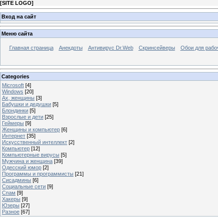
[
SITE LOGO
]
Вход на сайт
Меню сайта
Главная страница
Анекдоты
Антивирус Dr.Web
Скринсейверы
Обои для рабо
Categories
Microsoft
[4]
Windows
[20]
Ах, женщины
[3]
Бабушки и дедушки
[5]
Блондинки
[5]
Взрослые и дети
[25]
Геймеры
[9]
Женщины и компьютер
[6]
Интернет
[35]
Искусственный интеллект
[2]
Компьютер
[12]
Компьютерные вирусы
[5]
Мужчина и женщина
[39]
Одесский юмор
[2]
Программы и программисты
[21]
Сисадмины
[6]
Социальные сети
[9]
Спам
[9]
Хакеры
[9]
Юзеры
[27]
Разное
[67]