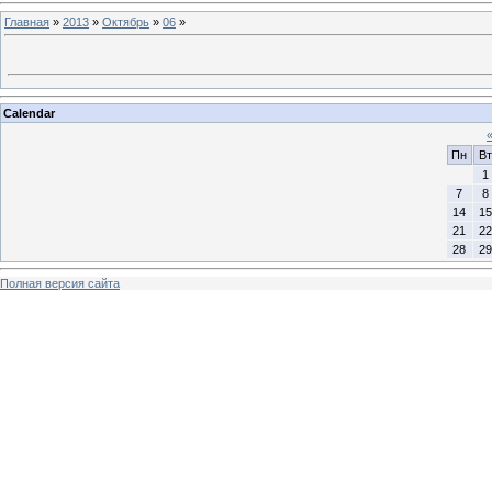
Главная
»
2013
»
Октябрь
»
06
»
Calendar
Пн
Вт
1
7
8
14
15
21
22
28
29
Полная версия сайта