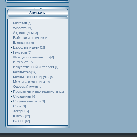
Анекдоты
Microsoft
[4]
Windows
[20]
Ах, женщины
[3]
Бабушки и дедушки
[5]
Блондинки
[5]
Взрослые и дети
[25]
Геймеры
[9]
Женщины и компьютер
[6]
Интернет
[35]
Искусственный интеллект
[2]
Компьютер
[12]
Компьютерные вирусы
[5]
Мужчина и женщина
[39]
Одесский юмор
[2]
Программы и программисты
[21]
Сисадмины
[6]
Социальные сети
[9]
Спам
[9]
Хакеры
[9]
Юзеры
[27]
Разное
[67]