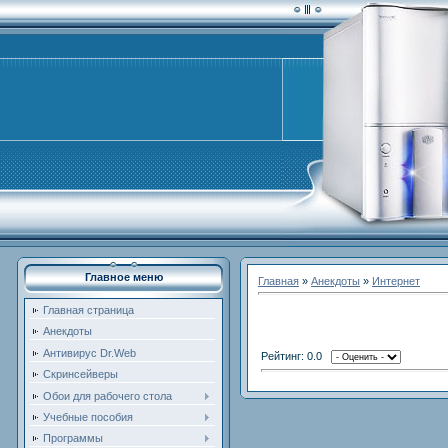
Главное меню
Главная
»
Анекдоты
»
Интернет
Главная страница
Анекдоты
Антивирус Dr.Web
Рейтинг: 0.0
Скринсейверы
Обои для рабочего стола
Учебные пособия
Программы