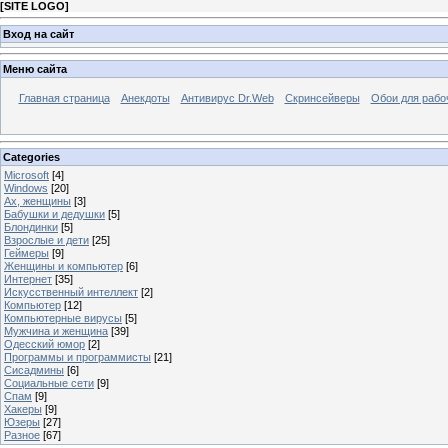
[
SITE LOGO
]
Вход на сайт
Меню сайта
Главная страница
Анекдоты
Антивирус Dr.Web
Скринсейверы
Обои для рабо
Categories
Microsoft
[4]
Windows
[20]
Ах, женщины
[3]
Бабушки и дедушки
[5]
Блондинки
[5]
Взрослые и дети
[25]
Геймеры
[9]
Женщины и компьютер
[6]
Интернет
[35]
Искусственный интеллект
[2]
Компьютер
[12]
Компьютерные вирусы
[5]
Мужчина и женщина
[39]
Одесский юмор
[2]
Программы и программисты
[21]
Сисадмины
[6]
Социальные сети
[9]
Спам
[9]
Хакеры
[9]
Юзеры
[27]
Разное
[67]