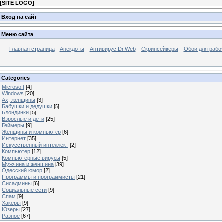
[
SITE LOGO
]
Вход на сайт
Меню сайта
Главная страница
Анекдоты
Антивирус Dr.Web
Скринсейверы
Обои для рабо
Categories
Microsoft
[4]
Windows
[20]
Ах, женщины
[3]
Бабушки и дедушки
[5]
Блондинки
[5]
Взрослые и дети
[25]
Геймеры
[9]
Женщины и компьютер
[6]
Интернет
[35]
Искусственный интеллект
[2]
Компьютер
[12]
Компьютерные вирусы
[5]
Мужчина и женщина
[39]
Одесский юмор
[2]
Программы и программисты
[21]
Сисадмины
[6]
Социальные сети
[9]
Спам
[9]
Хакеры
[9]
Юзеры
[27]
Разное
[67]