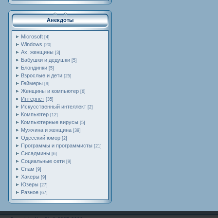
Анекдоты
Microsoft
[4]
Windows
[20]
Ах, женщины
[3]
Бабушки и дедушки
[5]
Блондинки
[5]
Взрослые и дети
[25]
Геймеры
[9]
Женщины и компьютер
[6]
Интернет
[35]
Искусственный интеллект
[2]
Компьютер
[12]
Компьютерные вирусы
[5]
Мужчина и женщина
[39]
Одесский юмор
[2]
Программы и программисты
[21]
Сисадмины
[6]
Социальные сети
[9]
Спам
[9]
Хакеры
[9]
Юзеры
[27]
Разное
[67]