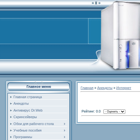
Главное меню
Главная
»
Анекдоты
»
Интернет
Главная страница
Анекдоты
Антивирус Dr.Web
Рейтинг: 0.0
Скринсейверы
Обои для рабочего стола
Учебные пособия
Программы