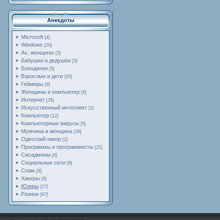
Анекдоты
Microsoft
[4]
Windows
[20]
Ах, женщины
[3]
Бабушки и дедушки
[5]
Блондинки
[5]
Взрослые и дети
[25]
Геймеры
[9]
Женщины и компьютер
[6]
Интернет
[35]
Искусственный интеллект
[2]
Компьютер
[12]
Компьютерные вирусы
[5]
Мужчина и женщина
[39]
Одесский юмор
[2]
Программы и программисты
[21]
Сисадмины
[6]
Социальные сети
[9]
Спам
[9]
Хакеры
[9]
Юзеры
[27]
Разное
[67]