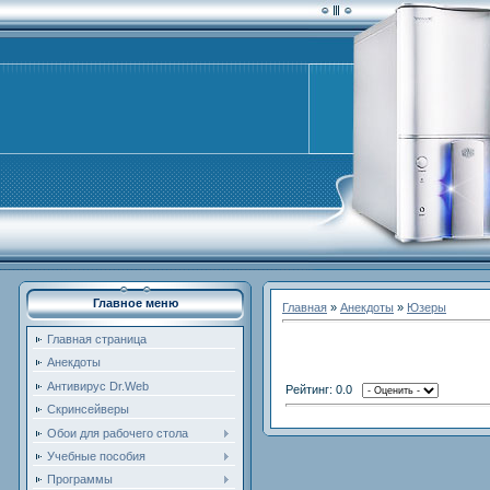
Главное меню
Главная
»
Анекдоты
»
Юзеры
Главная страница
Анекдоты
Антивирус Dr.Web
Рейтинг: 0.0
Скринсейверы
Обои для рабочего стола
Учебные пособия
Программы