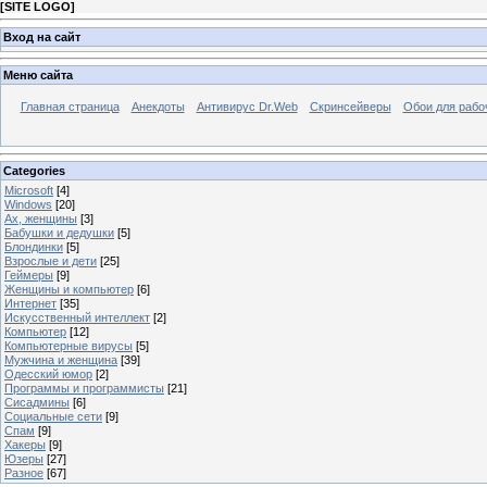
[
SITE LOGO
]
Вход на сайт
Меню сайта
Главная страница
Анекдоты
Антивирус Dr.Web
Скринсейверы
Обои для рабо
Categories
Microsoft
[4]
Windows
[20]
Ах, женщины
[3]
Бабушки и дедушки
[5]
Блондинки
[5]
Взрослые и дети
[25]
Геймеры
[9]
Женщины и компьютер
[6]
Интернет
[35]
Искусственный интеллект
[2]
Компьютер
[12]
Компьютерные вирусы
[5]
Мужчина и женщина
[39]
Одесский юмор
[2]
Программы и программисты
[21]
Сисадмины
[6]
Социальные сети
[9]
Спам
[9]
Хакеры
[9]
Юзеры
[27]
Разное
[67]