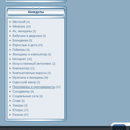
Анекдоты
Microsoft
[4]
Windows
[20]
Ах, женщины
[3]
Бабушки и дедушки
[5]
Блондинки
[5]
Взрослые и дети
[25]
Геймеры
[9]
Женщины и компьютер
[6]
Интернет
[35]
Искусственный интеллект
[2]
Компьютер
[12]
Компьютерные вирусы
[5]
Мужчина и женщина
[39]
Одесский юмор
[2]
Программы и программисты
[21]
Сисадмины
[6]
Социальные сети
[9]
Спам
[9]
Хакеры
[9]
Юзеры
[27]
Разное
[67]