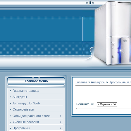
Главное меню
Главная
»
Анекдоты
»
Программы и 
Главная страница
Анекдоты
Антивирус Dr.Web
Рейтинг: 0.0
Скринсейверы
Обои для рабочего стола
Учебные пособия
Программы