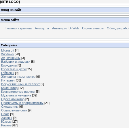
[
SITE LOGO
]
Вход на сайт
Меню сайта
Главная страница
Анекдоты
Антивирус Dr.Web
Скринсейверы
Обои для рабо
Categories
Microsoft
[4]
Windows
[20]
Ах, женщины
[3]
Бабушки и дедушки
[5]
Блондинки
[5]
Взрослые и дети
[25]
Геймеры
[9]
Женщины и компьютер
[6]
Интернет
[35]
Искусственный интеллект
[2]
Компьютер
[12]
Компьютерные вирусы
[5]
Мужчина и женщина
[39]
Одесский юмор
[2]
Программы и программисты
[21]
Сисадмины
[6]
Социальные сети
[9]
Спам
[9]
Хакеры
[9]
Юзеры
[27]
Разное
[67]