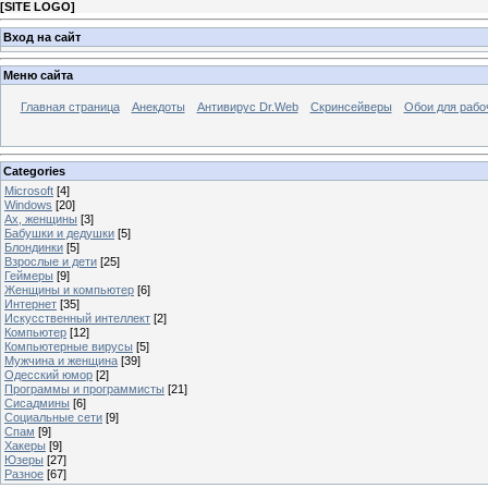
[
SITE LOGO
]
Вход на сайт
Меню сайта
Главная страница
Анекдоты
Антивирус Dr.Web
Скринсейверы
Обои для рабо
Categories
Microsoft
[4]
Windows
[20]
Ах, женщины
[3]
Бабушки и дедушки
[5]
Блондинки
[5]
Взрослые и дети
[25]
Геймеры
[9]
Женщины и компьютер
[6]
Интернет
[35]
Искусственный интеллект
[2]
Компьютер
[12]
Компьютерные вирусы
[5]
Мужчина и женщина
[39]
Одесский юмор
[2]
Программы и программисты
[21]
Сисадмины
[6]
Социальные сети
[9]
Спам
[9]
Хакеры
[9]
Юзеры
[27]
Разное
[67]