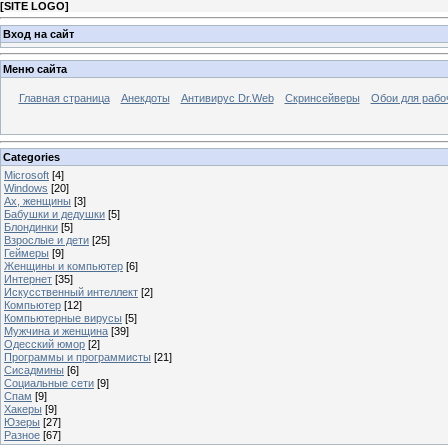
[
SITE LOGO
]
Вход на сайт
Меню сайта
Главная страница
Анекдоты
Антивирус Dr.Web
Скринсейверы
Обои для рабо
Categories
Microsoft
[4]
Windows
[20]
Ах, женщины
[3]
Бабушки и дедушки
[5]
Блондинки
[5]
Взрослые и дети
[25]
Геймеры
[9]
Женщины и компьютер
[6]
Интернет
[35]
Искусственный интеллект
[2]
Компьютер
[12]
Компьютерные вирусы
[5]
Мужчина и женщина
[39]
Одесский юмор
[2]
Программы и программисты
[21]
Сисадмины
[6]
Социальные сети
[9]
Спам
[9]
Хакеры
[9]
Юзеры
[27]
Разное
[67]