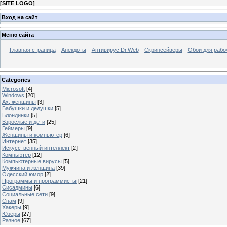
[
SITE LOGO
]
Вход на сайт
Меню сайта
Главная страница
Анекдоты
Антивирус Dr.Web
Скринсейверы
Обои для рабо
Categories
Microsoft
[4]
Windows
[20]
Ах, женщины
[3]
Бабушки и дедушки
[5]
Блондинки
[5]
Взрослые и дети
[25]
Геймеры
[9]
Женщины и компьютер
[6]
Интернет
[35]
Искусственный интеллект
[2]
Компьютер
[12]
Компьютерные вирусы
[5]
Мужчина и женщина
[39]
Одесский юмор
[2]
Программы и программисты
[21]
Сисадмины
[6]
Социальные сети
[9]
Спам
[9]
Хакеры
[9]
Юзеры
[27]
Разное
[67]