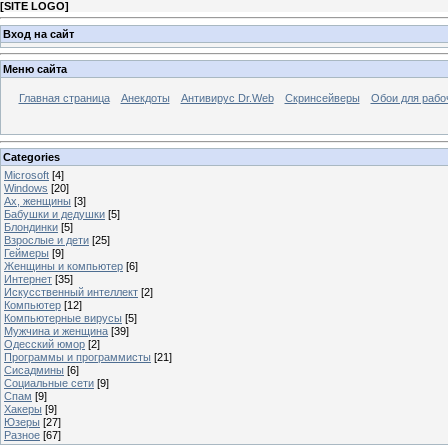
[
SITE LOGO
]
Вход на сайт
Меню сайта
Главная страница
Анекдоты
Антивирус Dr.Web
Скринсейверы
Обои для рабо
Categories
Microsoft
[4]
Windows
[20]
Ах, женщины
[3]
Бабушки и дедушки
[5]
Блондинки
[5]
Взрослые и дети
[25]
Геймеры
[9]
Женщины и компьютер
[6]
Интернет
[35]
Искусственный интеллект
[2]
Компьютер
[12]
Компьютерные вирусы
[5]
Мужчина и женщина
[39]
Одесский юмор
[2]
Программы и программисты
[21]
Сисадмины
[6]
Социальные сети
[9]
Спам
[9]
Хакеры
[9]
Юзеры
[27]
Разное
[67]