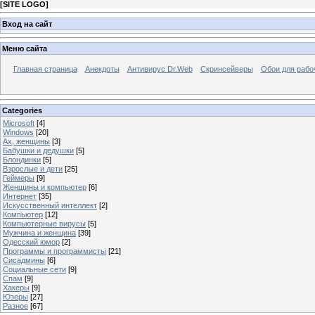
[
SITE LOGO
]
Вход на сайт
Меню сайта
Главная страница
Анекдоты
Антивирус Dr.Web
Скринсейверы
Обои для рабо
Categories
Microsoft
[4]
Windows
[20]
Ах, женщины
[3]
Бабушки и дедушки
[5]
Блондинки
[5]
Взрослые и дети
[25]
Геймеры
[9]
Женщины и компьютер
[6]
Интернет
[35]
Искусственный интеллект
[2]
Компьютер
[12]
Компьютерные вирусы
[5]
Мужчина и женщина
[39]
Одесский юмор
[2]
Программы и программисты
[21]
Сисадмины
[6]
Социальные сети
[9]
Спам
[9]
Хакеры
[9]
Юзеры
[27]
Разное
[67]