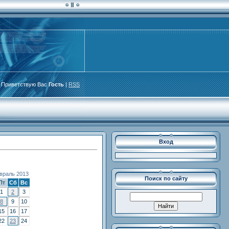
Приветствую Вас
Гость
|
RSS
Вход
враль 2013
Поиск по сайту
Пт
Сб
Вс
1
2
3
8
9
10
15
16
17
22
23
24