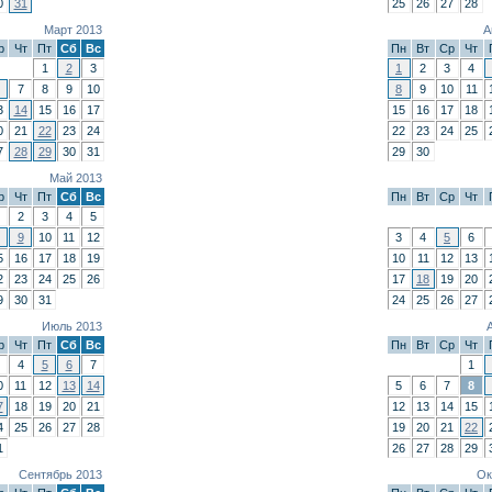
0
31
25
26
27
28
Март 2013
А
р
Чт
Пт
Сб
Вс
Пн
Вт
Ср
Чт
1
2
3
1
2
3
4
7
8
9
10
8
9
10
11
3
14
15
16
17
15
16
17
18
0
21
22
23
24
22
23
24
25
7
28
29
30
31
29
30
Май 2013
р
Чт
Пт
Сб
Вс
Пн
Вт
Ср
Чт
2
3
4
5
9
10
11
12
3
4
5
6
5
16
17
18
19
10
11
12
13
2
23
24
25
26
17
18
19
20
9
30
31
24
25
26
27
Июль 2013
р
Чт
Пт
Сб
Вс
Пн
Вт
Ср
Чт
4
5
6
7
1
0
11
12
13
14
5
6
7
8
7
18
19
20
21
12
13
14
15
4
25
26
27
28
19
20
21
22
1
26
27
28
29
Сентябрь 2013
Ок