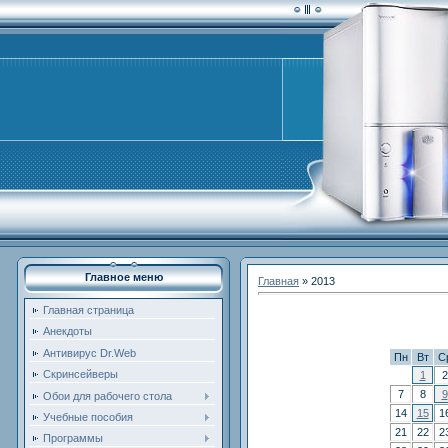
Главное меню
Главная
»
2013
Главная страница
Анекдоты
Антивирус Dr.Web
Пн
Вт
С
Скринсейверы
1
2
7
8
9
Обои для рабочего стола
14
15
1
Учебные пособия
21
22
2
Программы