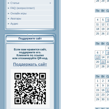
28
29
3
Статьи
FAQ (вопрос/ответ)
Пн
Вт
С
Онлайн игры
Аватары
4
5
6
Аудио
11
12
1
18
19
2
25
26
2
Поддержите сайт
Пн
Вт
С
1
Если вам нравится сайт,
поддержите его.
6
7
8
Кликните по ссылке
13
14
1
или отсканируйте QR-код.
20
21
2
Поддержать сайт
27
28
2
Пн
Вт
С
1
2
3
8
9
1
15
16
1
22
23
2
29
30
3