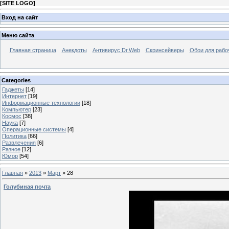
[
SITE LOGO
]
Вход на сайт
Меню сайта
Главная страница
Анекдоты
Антивирус Dr.Web
Скринсейверы
Обои для рабо
Categories
Гаджеты
[14]
Интернет
[19]
Информационные технологии
[18]
Компьютер
[23]
Космос
[38]
Наука
[7]
Операционные системы
[4]
Политика
[66]
Развлечения
[6]
Разное
[12]
Юмор
[54]
Главная
»
2013
»
Март
»
28
Голубиная почта