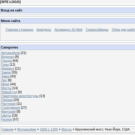
[
SITE LOGO
]
Вход на сайт
Меню сайта
Главная страница
Анекдоты
Антивирус Dr.Web
Скринсейверы
Обои для рабо
Categories
Автомобили
[21]
Водопад
[8]
Города
[64]
Горы
[12]
Деревья
[21]
Замки
[35]
Зима
[43]
Лес
[8]
Море
[44]
Мосты
[14]
Новый год
[6]
Памятники архитектуры
[13]
Пейзаж
[25]
Растения
[11]
Сооружения
[27]
Фантазия
[8]
Цветы
[18]
Разное
[57]
Главная
»
Фотоальбом
»
1600 x 1200
»
Мосты
» Бруклинский мост, Нью-Йорк, США