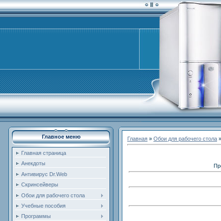
Главное меню
Главная
»
Обои для рабочего стола
Главная страница
Анекдоты
Пр
Антивирус Dr.Web
Скринсейверы
Обои для рабочего стола
Учебные пособия
Программы