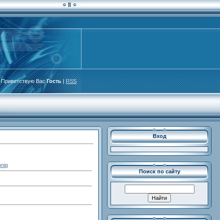
Приветствую Вас
Гость
|
RSS
Вход
oniq
Поиск по сайту