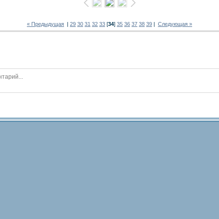
« Предыдущая
|
29
30
31
32
33
[
34
]
35
36
37
38
39
|
Следующая »