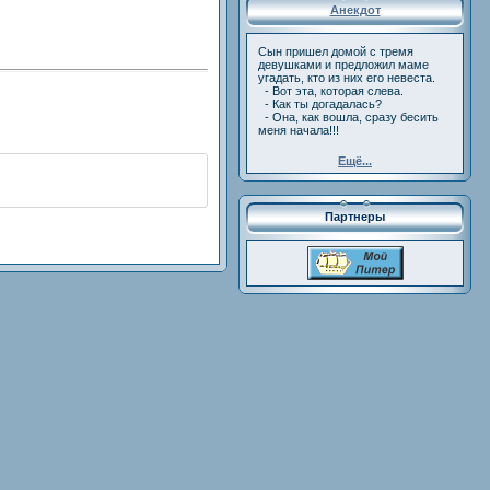
Анекдот
Сын пришел домой с тремя
девушками и предложил маме
угадать, кто из них его невеста.
- Вот эта, которая слева.
- Как ты догадалась?
- Она, как вошла, сразу бесить
меня начала!!!
Ещё...
Партнеры