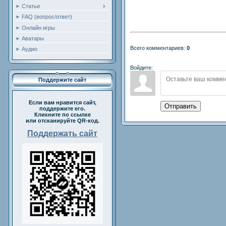
Статьи
FAQ (вопрос/ответ)
Онлайн игры
Аватары
Всего комментариев:
0
Аудио
Войдите:
Поддержите сайт
Если вам нравится сайт,
Отправить
поддержите его.
Кликните по ссылке
или отсканируйте QR-код.
Поддержать сайт