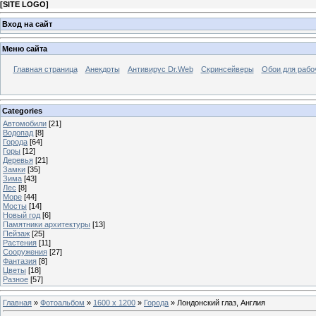
[
SITE LOGO
]
Вход на сайт
Меню сайта
Главная страница
Анекдоты
Антивирус Dr.Web
Скринсейверы
Обои для рабо
Categories
Автомобили
[21]
Водопад
[8]
Города
[64]
Горы
[12]
Деревья
[21]
Замки
[35]
Зима
[43]
Лес
[8]
Море
[44]
Мосты
[14]
Новый год
[6]
Памятники архитектуры
[13]
Пейзаж
[25]
Растения
[11]
Сооружения
[27]
Фантазия
[8]
Цветы
[18]
Разное
[57]
Главная
»
Фотоальбом
»
1600 x 1200
»
Города
» Лондонский глаз, Англия