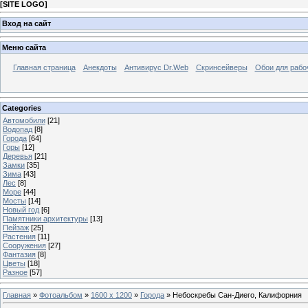
[
SITE LOGO
]
Вход на сайт
Меню сайта
Главная страница
Анекдоты
Антивирус Dr.Web
Скринсейверы
Обои для рабо
Categories
Автомобили
[21]
Водопад
[8]
Города
[64]
Горы
[12]
Деревья
[21]
Замки
[35]
Зима
[43]
Лес
[8]
Море
[44]
Мосты
[14]
Новый год
[6]
Памятники архитектуры
[13]
Пейзаж
[25]
Растения
[11]
Сооружения
[27]
Фантазия
[8]
Цветы
[18]
Разное
[57]
Главная
»
Фотоальбом
»
1600 x 1200
»
Города
» Небоскребы Сан-Диего, Калифорния