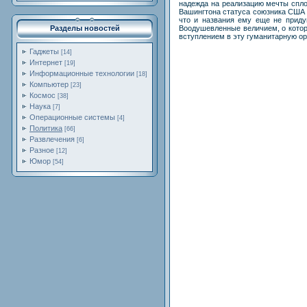
надежда на реализацию мечты спло
Вашингтона статуса союзника США 
что и названия ему еще не приду
Воодушевленные величием, о котор
Разделы новостей
вступлением в эту гуманитарную ор
Гаджеты
[14]
Интернет
[19]
Информационные технологии
[18]
Компьютер
[23]
Космос
[38]
Наука
[7]
Операционные системы
[4]
Политика
[66]
Развлечения
[6]
Разное
[12]
Юмор
[54]