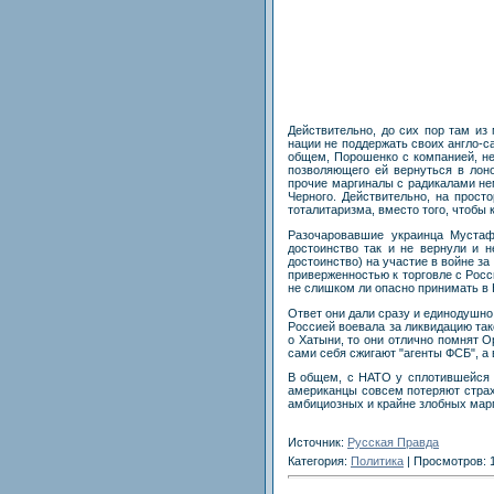
Действительно, до сих пор там и
нации не поддержать своих англо-с
общем, Порошенко с компанией, нед
позволяющего ей вернуться в лон
прочие маргиналы с радикалами не
Черного. Действительно, на прос
тоталитаризма, вместо того, чтобы 
Разочаровавшие украинца Мустаф
достоинство так и не вернули и 
достоинство) на участие в войне з
приверженностью к торговле с Росс
не слишком ли опасно принимать в Н
Ответ они дали сразу и единодушно 
Россией воевала за ликвидацию тако
о Хатыни, то они отлично помнят О
сами себя сжигают "агенты ФСБ", а 
В общем, с НАТО у сплотившейся на
американцы совсем потеряют страх
амбициозных и крайне злобных мар
Источник:
Русская Правда
Категория:
Политика
| Просмотров: 