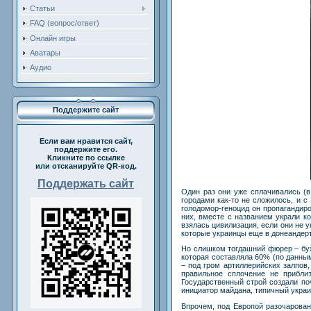
Статьи
FAQ (вопрос/ответ)
Онлайн игры
Аватары
Аудио
Поддержите сайт
Если вам нравится сайт,
поддержите его.
Кликните по ссылке
или отсканируйте QR-код.
Поддержать сайт
Один раз они уже сплачивались (в
городами как-то не сложилось, и 
голодомор-геноцид он пропагандир
них, вместе с названием украли к
взялась цивилизация, если они не 
которые украинцы еще в донеандер
Но слишком тогдашний фюрер – бухг
которая составляла 60% (по данны
– под гром артиллерийских залпов
правильное сплочение не прибли
Государственный строй создали поч
инициатор майдана, типичный украи
Впрочем, под Европой разочарова