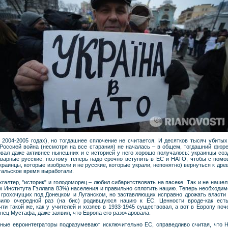
 2004-2005 годах), но тогдашнее сплочение не считается. И десятков тысяч убиты
с Россией война (несмотря на все старания) не началась – в общем, тогдашний фюре
овал даже активнее нынешних и с историей у него хорошо получалось: украинцы соз
оварные русские, поэтому теперь надо срочно вступить в ЕС и НАТО, чтобы с помо
украинцы, которые изобрели и не русские, которые украли, непонятно) вернуться к др
тальское время выработали.
алтер, "историк" и голодоморец – любил сибаритствовать на пасеке. Так и не нашел
м Института Гэллапа 83%) населения и правильно сплотить нацию. Теперь необходи
, грохочущих под Донецком и Луганском, но заставляющих исправно дрожать власти в
зило очередной раз (на бис) родившуюся нацию к ЕС. Ценности вроде-как есть
ти такой же, как у учителей и хозяев в 1933-1945 существовал, а вот в Европу поче
нец Мустафа, даже заявил, что Европа его разочаровала.
нные евроинтеграторы подразумевают исключительно ЕС, справедливо считая, что 