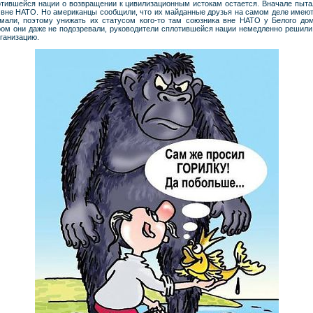
тившейся нации о возвращении к цивилизационным истокам остается. Вначале пыта
вне НАТО. Но американцы сообщили, что их майданные друзья на самом деле имеют 
мали, поэтому унижать их статусом кого-то там союзника вне НАТО у Белого дом
ом они даже не подозревали, руководители сплотившейся нации немедленно решил
ганизацию.