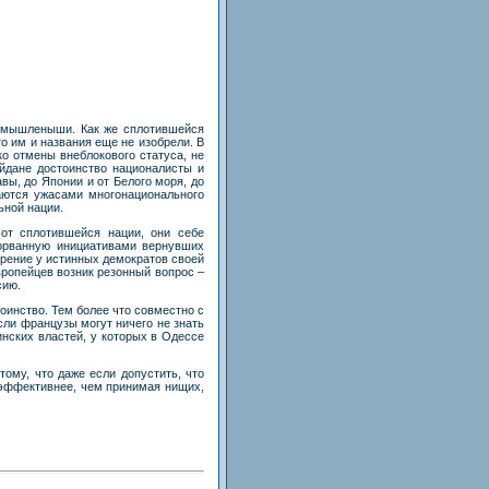
есмышленыши. Как же сплотившейся
о им и названия еще не изобрели. В
ко отмены внеблокового статуса, не
йдане достоинство националисты и
ы, до Японии и от Белого моря, до
аются ужасами многонационального
ьной нации.
от сплотившейся нации, они себе
дорванную инициативами вернувших
зрение у истинных демократов своей
вропейцев возник резонный вопрос –
сию.
тоинство. Тем более что совместно с
если французы могут ничего не знать
инских властей, у которых в Одессе
тому, что даже если допустить, что
 эффективнее, чем принимая нищих,