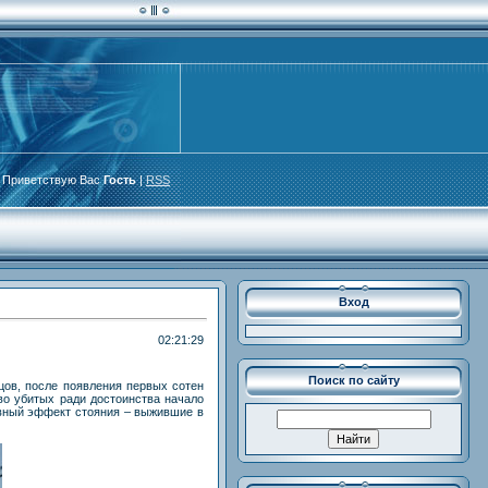
Приветствую Вас
Гость
|
RSS
Вход
02:21:29
Поиск по сайту
нцов, после появления первых сотен
тво убитых ради достоинства начало
ивный эффект стояния – выжившие в