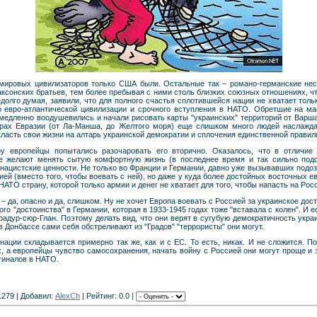
з мировых цивилизаторов только США были. Остальные так – романо-германские н
аксонских братьев, тем более пребывая с ними столь близких союзных отношениях, чт
олго думая, заявили, что для полного счастья сплотившейся нации не хватает толь
о евро-атлантической цивилизации и срочного вступления в НАТО. Обретшие на ма
медленно воодушевились и начали рисовать карты "украинских" территорий от Варшав
торах Евразии (от Ла-Манша, до Желтого моря) еще слишком много людей наслажд
класть свои жизни на алтарь украинской демократии и сплочения единственной правил
у европейцы попытались разочаровать его вторично. Оказалось, что в отличие 
не желают менять сытую комфортную жизнь (в последнее время и так сильно по
а нацистские ценности. Не только во Франции и Германии, давно уже вызывавших подо
ией (вместо того, чтобы воевать с ней), но даже у куда более достойных восточных е
АТО страну, которой только армии и денег не хватает для того, чтобы напасть на Рос
– да, опасно и да, слишком. Ну не хочет Европа воевать с Россией за украинское дос
го "достоинства" в Германии, которая в 1933-1945 годах тоже "вставала с колен". И 
радур-сюр-Глан. Поэтому делать вид, что они верят в сугубую демократичность укра
в Донбассе сами себя обстреливают из "Градов" "террористы" они могут.
ции складывается примерно так же, как и с ЕС. То есть, никак. И не сложится. По
, а европейцы чувство самосохранения, начать войну с Россией они могут проще и
гиналов в НАТО.
1279 | Добавил:
AlexCh
| Рейтинг: 0.0 |