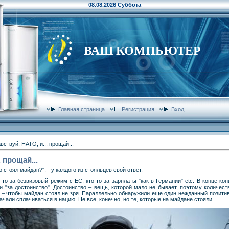
08.08.2026 Суббота
ВАШ КОМПЬЮТЕР
Главная страница
Регистрация
Вход
вствуй, НАТО, и... прощай...
 прощай...
 стоял майдан?", - у каждого из стояльцев свой ответ.
о-то за безвизовый режим с ЕС, кто-то за зарплаты "как в Германии" etc. В конце ко
и "за достоинство". Достоинство – вещь, которой мало не бывает, поэтому количес
и – чтобы майдан стоял не зря. Параллельно обнаружили еще один нежданный позит
чали сплачиваться в нацию. Не все, конечно, но те, которые на майдане стояли.