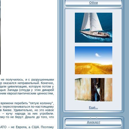
Обои
х не получилось, и с разрушенными
р оказался неправильный. Конечно,
дали цивилизацию, которую потом у
щью Запада (откуда у этих дикарей
евним евроатлантическим ценностям,
 времени перебить "пятую колонну",
мо пересплачиваться по-настоящему
Ещё...
 Киеве. Удивительно, но это новое
 – кучу народа за них угробили.
му-то не берут. Дошло до того, что
Анекдот
НАТО – не Европа, а США. Поэтому