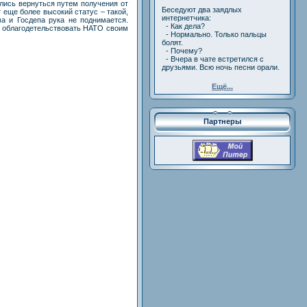
лись вернуться путем получения от
Беседуют два заядлых
еще более высокий статус – такой,
интернетчика:
а и Госдепа рука не поднимается.
- Как дела?
и облагодетельствовать НАТО своим
- Нормально. Только пальцы
болят.
- Почему?
- Вчера в чате встретился с
друзьями. Всю ночь песни орали.
Ещё...
Партнеры