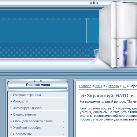
Главное меню
Главная
»
2014
»
Декабрь
»
11
» Здра
Здравствуй, НАТО, и...
Главная страница
Анекдоты
На сакраментальный вопрос: "За что
Антивирус Dr.Web
Кто-то стоял против Януковича, кт
убитых, сошлись на том, что стоял
Скринсейверы
расти в геометрической прогресси
процессе укрепления достоинства на
Обои для рабочего стола
Учебные пособия
Программы