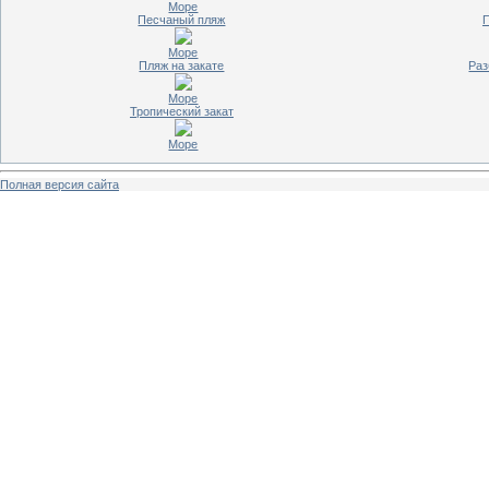
Море
Песчаный пляж
П
Море
Пляж на закате
Ра
Море
Тропический закат
Море
Полная версия сайта