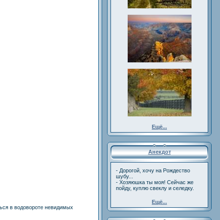
Ещё...
Анекдот
- Дорогой, хочу на Рождество
шубу...
- Хозяюшка ты моя! Сейчас же
пойду, куплю свеклу и селедку.
Ещё...
ься в водовороте невидимых