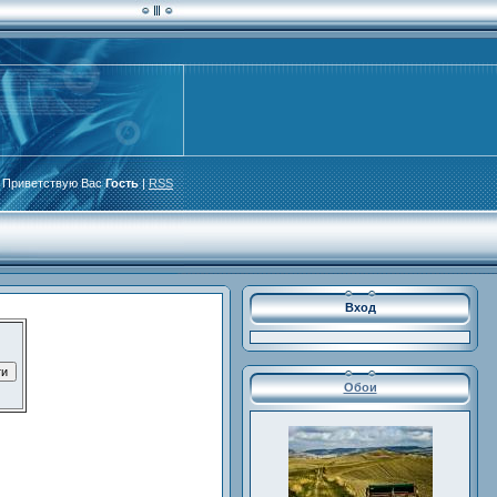
Приветствую Вас
Гость
|
RSS
Вход
Обои