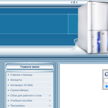
Главное меню
Главная страница
Анекдоты
Антивирус Dr.Web
Скринсейверы
Обои для рабочего стола
Учебные пособия
Программы