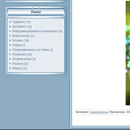
Поиск
Гаджеты
[14]
Интернет
[19]
Информационные технологии
[18]
Компьютер
[23]
Космос
[38]
Наука
[7]
Операционные системы
[4]
Политика
[66]
Развлечения
[6]
Разное
[12]
Юмор
[54]
Категория:
Скринсейверы
| Просмотров: 20