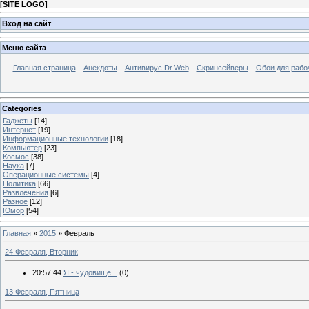
[
SITE LOGO
]
Вход на сайт
Меню сайта
Главная страница
Анекдоты
Антивирус Dr.Web
Скринсейверы
Обои для рабо
Categories
Гаджеты
[14]
Интернет
[19]
Информационные технологии
[18]
Компьютер
[23]
Космос
[38]
Наука
[7]
Операционные системы
[4]
Политика
[66]
Развлечения
[6]
Разное
[12]
Юмор
[54]
Главная
»
2015
»
Февраль
24 Февраля, Вторник
20:57:44
Я - чудовище...
(0)
13 Февраля, Пятница