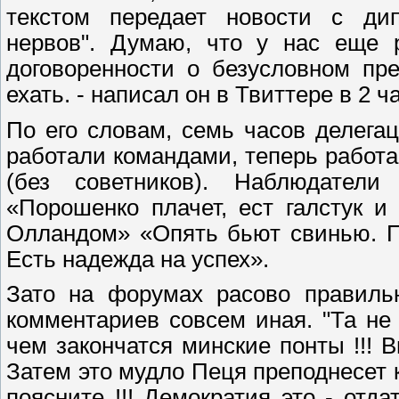
текстом передает новости с ди
нервов". Думаю, что у нас еще 
договоренности о безусловном пр
ехать. - написал он в Твиттере в 2 ч
По его словам, семь часов делега
работали командами, теперь работ
(без советников). Наблюдатели
«Порошенко плачет, ест галстук и
Олландом» «Опять бьют свинью. П
Есть надежда на успех».
Зато на форумах расово правильн
комментариев совсем иная. "Та не
чем закончатся минские понты !!! В
Затем это мудло Пеця преподнесет к
поясните !!! Демократия это - отд