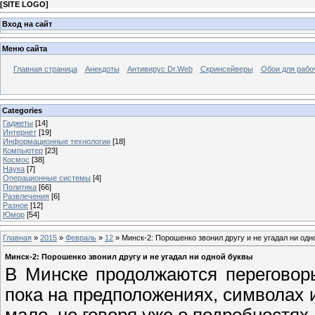
[
SITE LOGO
]
Вход на сайт
Меню сайта
Главная страница
Анекдоты
Антивирус Dr.Web
Скринсейверы
Обои для рабо
Categories
Гаджеты
[14]
Интернет
[19]
Информационные технологии
[18]
Компьютер
[23]
Космос
[38]
Наука
[7]
Операционные системы
[4]
Политика
[66]
Развлечения
[6]
Разное
[12]
Юмор
[54]
Главная
»
2015
»
Февраль
»
12
» Минск-2: Порошенко звонил другу и не угадал ни одн
Минск-2: Порошенко звонил другу и не угадал ни одной буквы
В Минске продолжаются переговор
пока на предположениях, символах