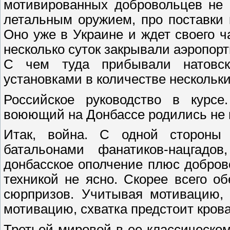
мотивированных добровольцев не 
летальным оружием, про поставки 
Оно уже в Украине и ждет своего ча
несколько суток закрывали аэропор
С чем туда прибывали натовс
установками в количестве нескольк
Российское руководство в курсе
воюющий на Донбассе родились не 
Итак, война. С одной стороны 
батальонами фанатиков-нацгадо
донбасское ополчение плюс добров
техникой не ясно. Скорее всего о
сюрпризов. Учитывая мотивацию,
мотивацию, схватка предстоит кров
Третьей мировой в ее классическом