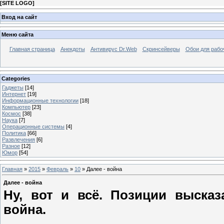
[
SITE LOGO
]
Вход на сайт
Меню сайта
Главная страница
Анекдоты
Антивирус Dr.Web
Скринсейверы
Обои для рабо
Categories
Гаджеты
[14]
Интернет
[19]
Информационные технологии
[18]
Компьютер
[23]
Космос
[38]
Наука
[7]
Операционные системы
[4]
Политика
[66]
Развлечения
[6]
Разное
[12]
Юмор
[54]
Главная
»
2015
»
Февраль
»
10
» Далее - война
Далее - война
Ну, вот и всё. Позиции высказ
война.