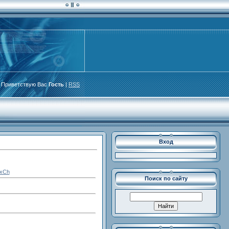
Приветствую Вас
Гость
|
RSS
Вход
exCh
Поиск по сайту