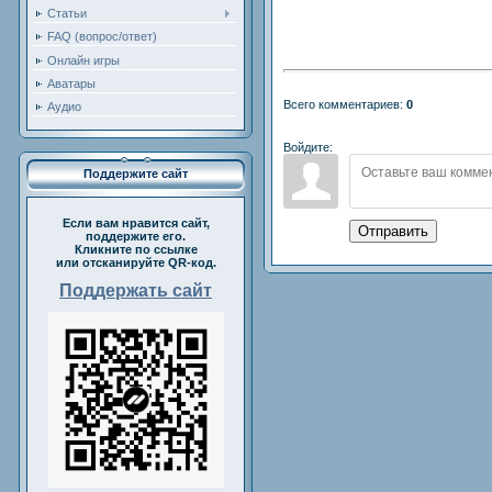
Статьи
FAQ (вопрос/ответ)
Онлайн игры
Аватары
Всего комментариев:
0
Аудио
Войдите:
Поддержите сайт
Если вам нравится сайт,
Отправить
поддержите его.
Кликните по ссылке
или отсканируйте QR-код.
Поддержать сайт