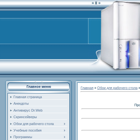
Главное меню
Главная
»
Обои для рабочего стола
Главная страница
Анекдоты
Про
Антивирус Dr.Web
Скринсейверы
Обои для рабочего стола
Учебные пособия
Программы