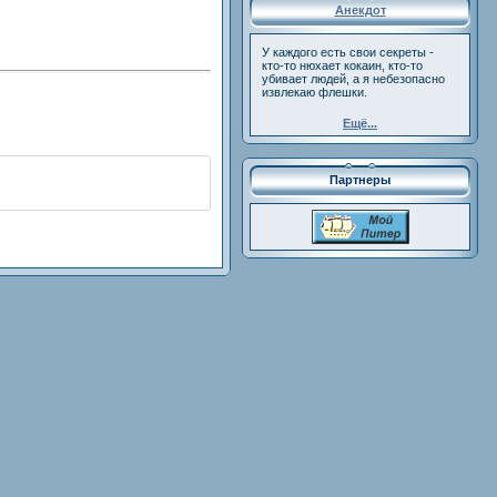
Анекдот
У каждого есть свои секреты -
кто-то нюхает кокаин, кто-то
убивает людей, а я небезопасно
извлекаю флешки.
Ещё...
Партнеры