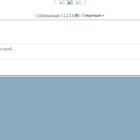
« Предыдущая
|
1
2
3
4
[
5
] |
Следующая »