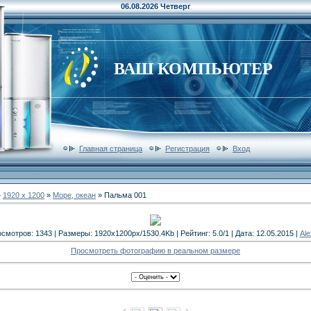
06.08.2026 Четверг
ВАШ КОМПЬЮТЕР
Главная страница
Регистрация
Вход
»
1920 x 1200
»
Море, океан
» Пальма 001
смотров: 1343 | Размеры: 1920x1200px/1530.4Kb | Рейтинг: 5.0/1 | Дата: 12.05.2015 |
Al
Просмотреть фотографию в реальном размере