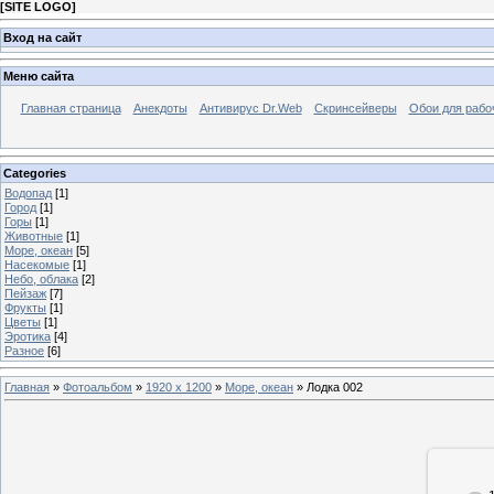
[
SITE LOGO
]
Вход на сайт
Меню сайта
Главная страница
Анекдоты
Антивирус Dr.Web
Скринсейверы
Обои для рабо
Categories
Водопад
[1]
Город
[1]
Горы
[1]
Животные
[1]
Море, океан
[5]
Насекомые
[1]
Небо, облака
[2]
Пейзаж
[7]
Фрукты
[1]
Цветы
[1]
Эротика
[4]
Разное
[6]
Главная
»
Фотоальбом
»
1920 x 1200
»
Море, океан
» Лодка 002