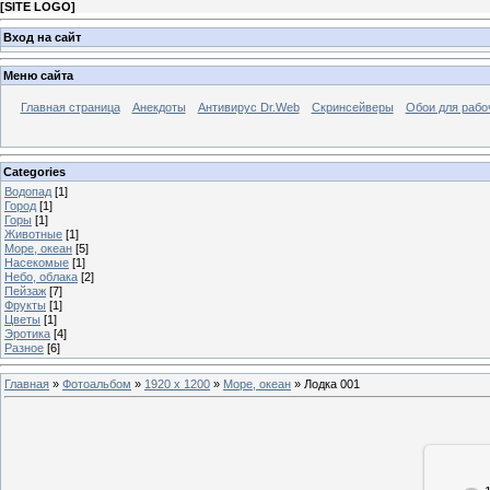
[
SITE LOGO
]
Вход на сайт
Меню сайта
Главная страница
Анекдоты
Антивирус Dr.Web
Скринсейверы
Обои для рабо
Categories
Водопад
[1]
Город
[1]
Горы
[1]
Животные
[1]
Море, океан
[5]
Насекомые
[1]
Небо, облака
[2]
Пейзаж
[7]
Фрукты
[1]
Цветы
[1]
Эротика
[4]
Разное
[6]
Главная
»
Фотоальбом
»
1920 x 1200
»
Море, океан
» Лодка 001