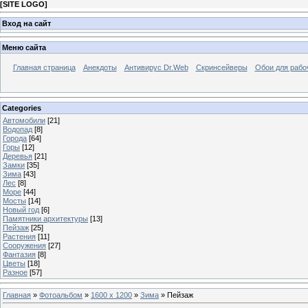
[
SITE LOGO
]
Вход на сайт
Меню сайта
Главная страница
Анекдоты
Антивирус Dr.Web
Скринсейверы
Обои для рабо
Categories
Автомобили
[21]
Водопад
[8]
Города
[64]
Горы
[12]
Деревья
[21]
Замки
[35]
Зима
[43]
Лес
[8]
Море
[44]
Мосты
[14]
Новый год
[6]
Памятники архитектуры
[13]
Пейзаж
[25]
Растения
[11]
Сооружения
[27]
Фантазия
[8]
Цветы
[18]
Разное
[57]
Главная
»
Фотоальбом
»
1600 x 1200
»
Зима
» Пейзаж